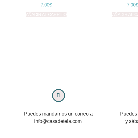
7,00
€
7,00
€
AÑADIR AL CARRITO
AÑADIR AL 
Puedes mandarnos un correo a
Puedes 
info@casadetela.com
y sáb